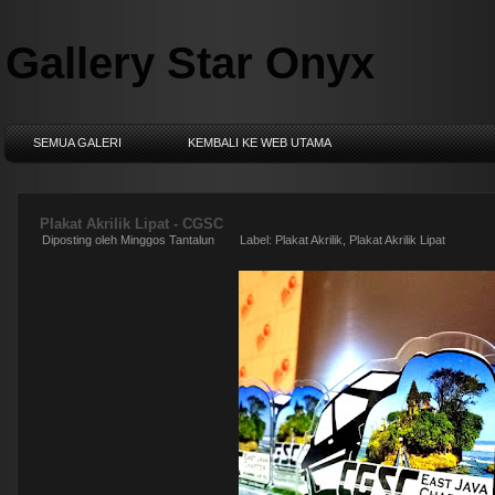
Gallery Star Onyx
SEMUA GALERI
KEMBALI KE WEB UTAMA
Plakat Akrilik Lipat - CGSC
Diposting oleh
Minggos Tantalun
Label:
Plakat Akrilik
,
Plakat Akrilik Lipat