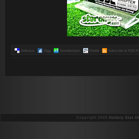
Delicious
Digg
StumbleUpon
Reddit
Subscribe to RSS F
Copyright 2009
Gallery Star O