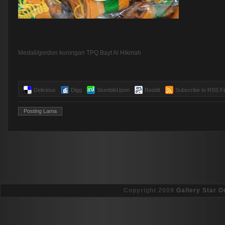
Medali/gordon kuningan TPQ Bayt Al Hikmah
Delicious
Digg
StumbleUpon
Reddit
Subscribe to RSS F
Posting Lama
Copyright 2009
Gallery Star O