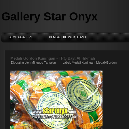
Gallery Star Onyx
SEMUA GALERI
KEMBALI KE WEB UTAMA
Medali Gordon Kuningan - TPQ Bayt Al Hikmah
Diposting oleh
Minggos Tantalun
Label:
Medali Kuningan
,
Medali/Gordon