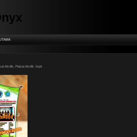
Onyx
 UTAMA
kat Akrilik
,
Plakat Akrilik Jepit