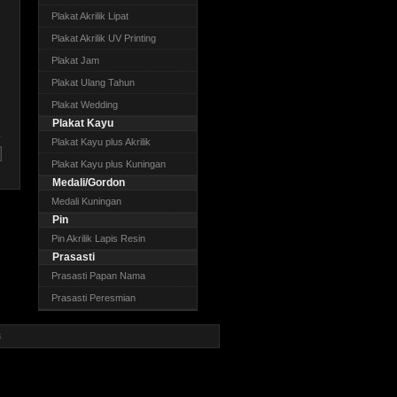
Plakat Akrilik Lipat
Plakat Akrilik UV Printing
Plakat Jam
Plakat Ulang Tahun
Plakat Wedding
Plakat Kayu
Plakat Kayu plus Akrilik
Plakat Kayu plus Kuningan
Medali/Gordon
Medali Kuningan
Pin
Pin Akrilik Lapis Resin
Prasasti
Prasasti Papan Nama
Prasasti Peresmian
s