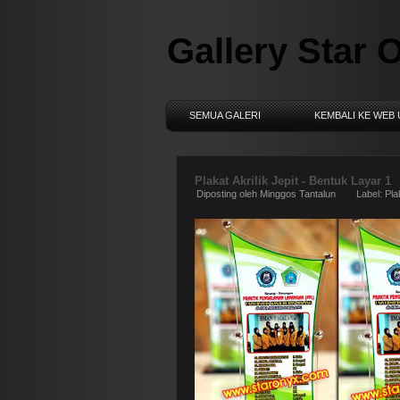
Gallery Star 
SEMUA GALERI
KEMBALI KE WEB
Plakat Akrilik Jepit - Bentuk Layar 1
Diposting oleh
Minggos Tantalun
Label:
Pla