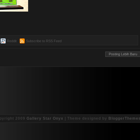
Reddit
Subscribe to RSS Feed
Posting Lebih Baru
pyright 2009
Gallery Star Onyx
| Theme designed by
BloggerTheme