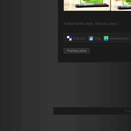
Plakat Akrilik Jepit - Bentuk Layar 1
Delicious
Digg
StumbleUpon
Posting Lama
Co