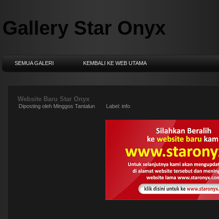
Gallery Star Onyx
SEMUA GALERI
KEMBALI KE WEB UTAMA
Website Baru Star Onyx
Diposting oleh
Minggos Tantalun
Label:
info