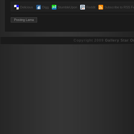
Delicious
Digg
StumbleUpon
Reddit
Subscribe to RSS F
Posting Lama
Copyright 2009
Gallery Star O